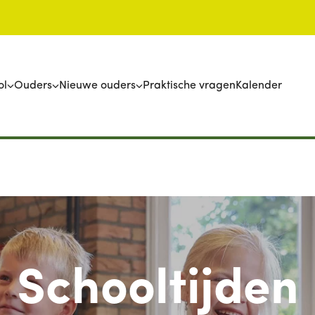
ol
Ouders
Nieuwe ouders
Praktische vragen
Kalender
Schooltijden