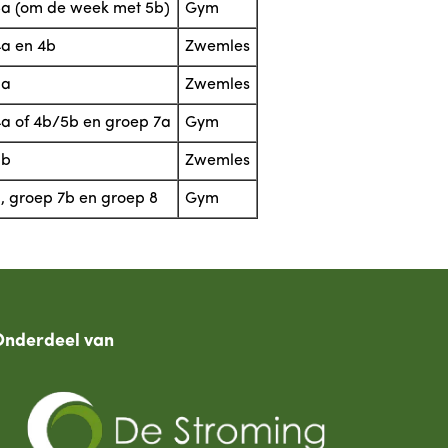
a (om de week met 5b)
Gym
a en 4b
Zwemles
3a
Zwemles
a of 4b/5b en groep 7a
Gym
3b
Zwemles
, groep 7b en groep 8
Gym
Onderdeel van