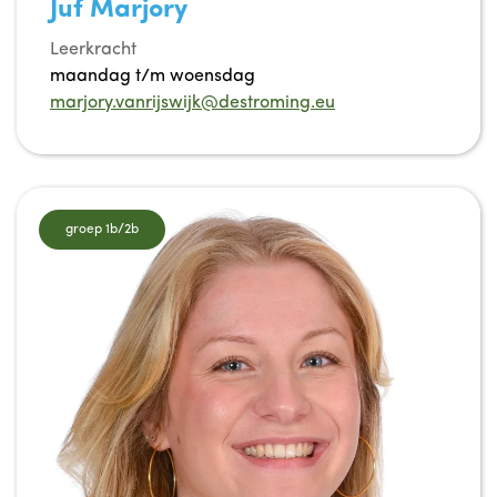
Juf Marjory
Leerkracht
maandag t/m woensdag
marjory.vanrijswijk@destroming.eu
groep 1b/2b