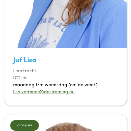
Juf Lisa
Leerkracht
ICT-er
maandag t/m woensdag (om de week)
lisa.vermeer@destroming.eu
groep 4a